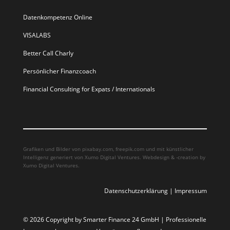
Datenkompetenz Online
VISALABS
Better Call Charly
Persönlicher Finanzcoach
Financial Consulting for Expats / Internationals
Grafiken und Bilder von pixabay.com, freepik.com und mit künstlicher
Intelligenz generiert von Xumo Digital Ventures. Webdesign & -creation by
Xumo Digital Ventures.
Datenschutzerklärung
|
Impressum
© 2026 Copyright by Smarter Finance 24 GmbH | Professionelle