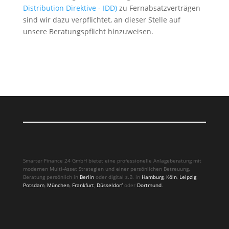
Distribution Direktive - IDD)
zu Fernabsatzverträgen
sind wir dazu verpflichtet, an dieser Stelle auf
unsere Beratungspflicht hinzuweisen.
Smarter Finance 24 GmbH bietet eine professionelle Anlageberatung mit
modernen Multi-Asset Strategien und einer persönlichen Betreuung.
Beratung persönlich in
Berlin
oder digital z.B. in
Hamburg
,
Köln
,
Leipzig
,
Potsdam
,
München
,
Frankfurt
,
Düsseldorf
oder
Dortmund
.