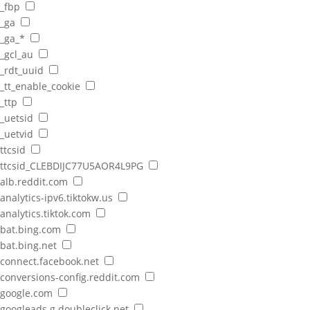
_fbp
_ga
_ga_*
_gcl_au
_rdt_uuid
_tt_enable_cookie
_ttp
_uetsid
_uetvid
ttcsid
ttcsid_CLEBDIJC77U5AOR4L9PG
alb.reddit.com
analytics-ipv6.tiktokw.us
analytics.tiktok.com
bat.bing.com
bat.bing.net
connect.facebook.net
conversions-config.reddit.com
google.com
googleads.g.doubleclick.net