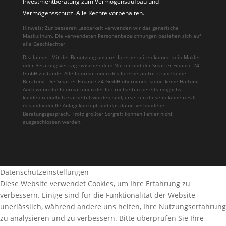
Investmentberatung zum Vermögensaufbau und
Vermögensschutz. Alle Rechte vorbehalten.
Hinweis: Zur besseren Lesbarkeit verwenden wir das generische
Maskulinum. Die verwendeten Personenbezeichnungen beziehen sich auf
alle Geschlechter.
Disclaimer: Mit der Benutzung unserer Internetseiten kommt kein Makler-
oder Beratungsvertrag zwischen dem Nutzer und der Smarter Finance 24
GmbH zustande. Alle Informationen des Internetauftritts sind keine
Beratung. Die Smarter Finance 24 GmbH übernimmt somit keine Haftung.
Auch wenn die Informationen der Internetseiten bereits möglichst
kundenfreundlich erarbeitet worden sind, ersetzen diese in keinem Fall
das individuelle Anlagekonzept und das damit verbundene
Beratungsgespräch. Trotz größter Sorgfalt können Fehler nicht
ausgeschlossen werden.
Datenschutzeinstellungen
Diese Website verwendet Cookies, um Ihre Erfahrung zu
verbessern. Einige sind für die Funktionalität der Website
unerlässlich, während andere uns helfen, Ihre Nutzungserfahrung
zu analysieren und zu verbessern. Bitte überprüfen Sie Ihre